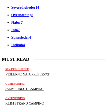
Seværdigheder
14
Overnatning
8
Natur
7
Info
7
Spisesteder
4
Indkøb
4
MUST READ
SEVÆRDIGHEDER
VEJLERNE NATURRESERVAT
OVERNATNING
JAMMERBUGT CAMPING
OVERNATNING
KLIM STRAND CAMPING