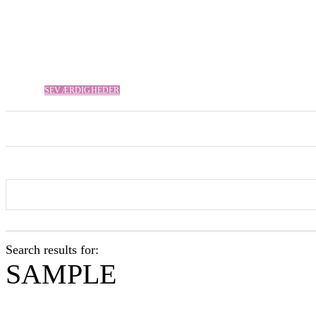
SEVÆRDIGHEDER
VALBJERG SANDE –
MEKKA FOR
FORSIDE
VÆRD AT SE
OVERNATN
BOTANIKERE
Search results for:
SAMPLE