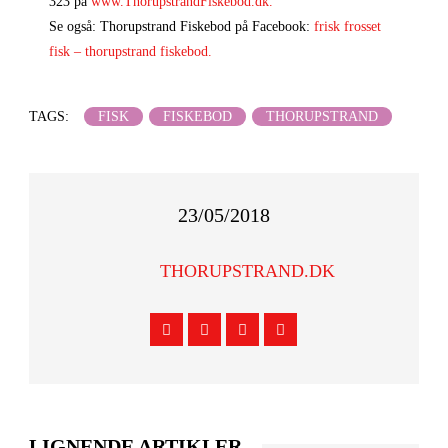
323 på
www.ThorupstrandFiskebod.dk.
Se også: Thorupstrand Fiskebod på Facebook:
frisk frosset
fisk – thorupstrand fiskebod.
TAGS:
FISK
FISKEBOD
THORUPSTRAND
23/05/2018
THORUPSTRAND.DK
LIGNENDE ARTIKLER