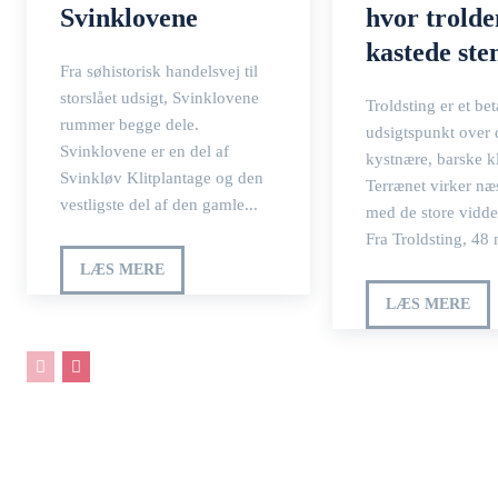
Svinklovene
hvor trolde
kastede ste
Fra søhistorisk handelsvej til
storslået udsigt, Svinklovene
Troldsting er et be
rummer begge dele.
udsigtspunkt over 
Svinklovene er en del af
kystnære, barske k
Svinkløv Klitplantage og den
Terrænet virker næ
vestligste del af den gamle...
med de store vidde
Fra Troldsting, 48 m
LÆS MERE
LÆS MERE