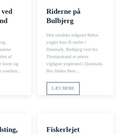
 ved
Riderne på
and
Bulbjerg
e
Den smukke mågeart Riden
 og
yngler kun få steder i
skønne
Danmark. Bulbjerg vest for
den af
Thorupstrand er artens
e korte og
vigtigste ynglested i Danmark.
Når man vandrer...
Her findes flere...
LÆS MERE
sting,
Fiskerlejet