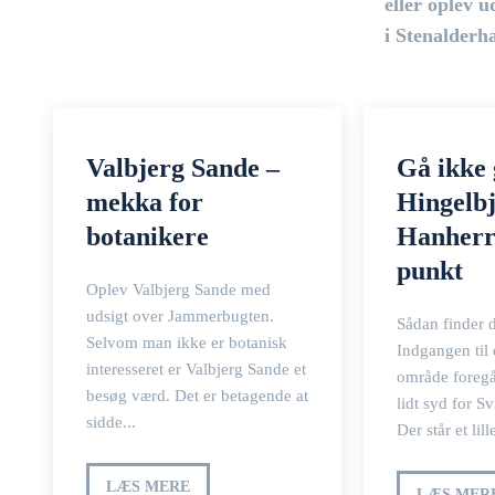
eller oplev u
i Stenalderh
Valbjerg Sande –
Gå ikke 
mekka for
Hingelbj
botanikere
Hanherr
punkt
Oplev Valbjerg Sande med
udsigt over Jammerbugten.
Sådan finder 
Selvom man ikke er botanisk
Indgangen til 
interesseret er Valbjerg Sande et
område foregå
besøg værd. Det er betagende at
lidt syd for S
sidde...
Der står et lill
LÆS MERE
LÆS MER