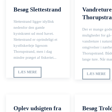
Besøg Slettestrand
Vandreture
Thorupstr
Slettestrand ligger idyllisk
nedenfor den gamle
Der er mange god
kystskrænt ud mod havet.
muligheder for gå-
Slettestrand er oprindeligt et
vandreture i natur
kystfiskerleje ligesom
omgivelser i nærhe
Thorupstrand, men i dag
Thorupstrand. Båd
mindre præget af fiskeriet...
lange ture. 
LÆS MERE
LÆS MERE
Oplev udsigten fra
Besøg Trold