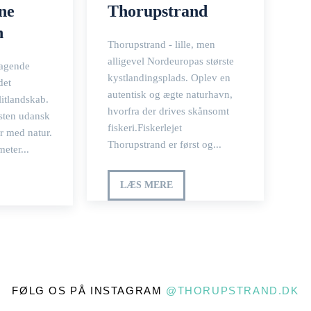
ne
Thorupstrand
n
Thorupstrand - lille, men
alligevel Nordeuropas største
tagende
kystlandingsplads. Oplev en
det
autentisk og ægte naturhavn,
litlandskab.
hvorfra der drives skånsomt
sten udansk
fiskeri.Fiskerlejet
r med natur.
Thorupstrand er først og...
eter...
LÆS MERE
FØLG OS PÅ INSTAGRAM
@THORUPSTRAND.DK