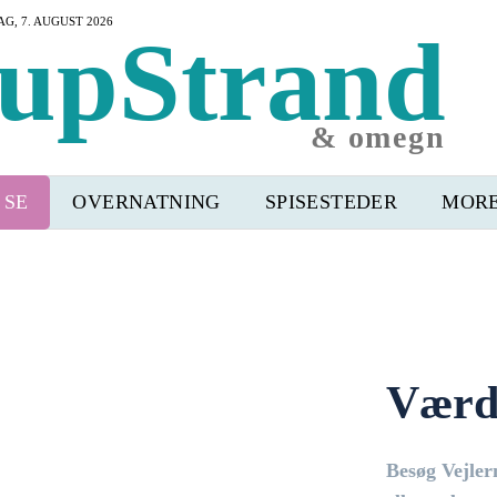
G, 7. AUGUST 2026
upStrand
& omegn
 SE
OVERNATNING
SPISESTEDER
MOR
Værd 
Besøg Vejler