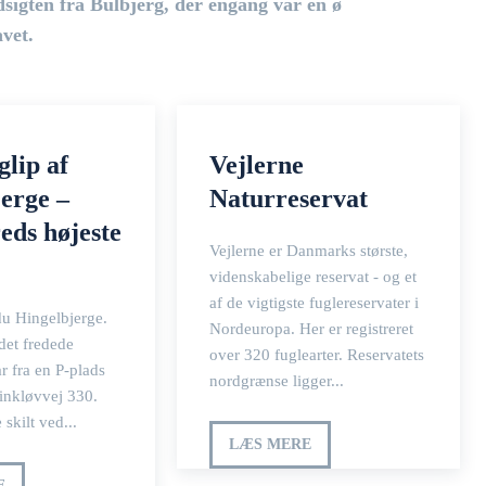
dsigten fra Bulbjerg, der engang var en ø
avet.
glip af
Vejlerne
erge –
Naturreservat
eds højeste
Vejlerne er Danmarks største,
videnskabelige reservat - og et
af de vigtigste fuglereservater i
du Hingelbjerge.
Nordeuropa. Her er registreret
det fredede
over 320 fuglearter. Reservatets
r fra en P-plads
nordgrænse ligger...
vinkløvvej 330.
e skilt ved...
LÆS MERE
E