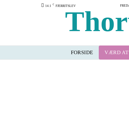
C
FREDA
14.1
FJERRITSLEV
Thor
FORSIDE
VÆRD AT