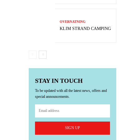
OVERNATNING
KLIM STRAND CAMPING
STAY IN TOUCH
To be updated with all the latest news, offers and
special announcements.
SIGN UP