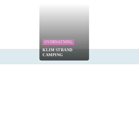
OVERNATNING
KLIM STRAND
CAMPING
NDEL OG INDKØB
MERE
MORE