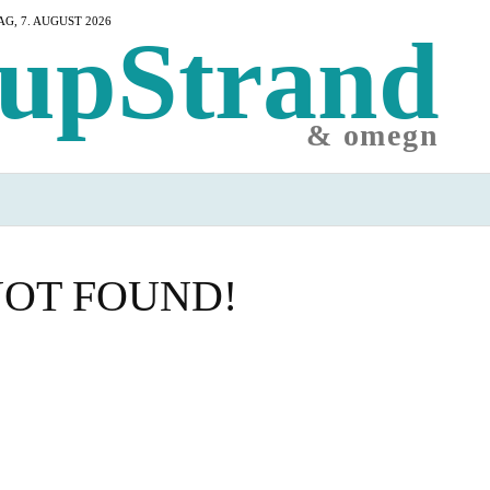
G, 7. AUGUST 2026
upStrand
& omegn
 SE
OVERNATNING
SPISESTEDER
HA
NOT FOUND!