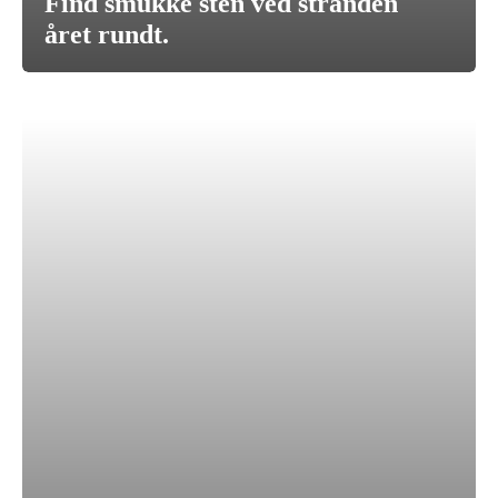
Find smukke sten ved stranden
året rundt.