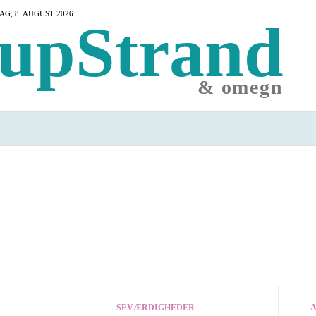
G, 8. AUGUST 2026
upStrand
& omegn
 SE
OVERNATNING
SPISESTEDER
HA
SEVÆRDIGHEDER