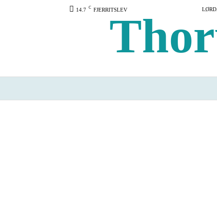
C
LØRDA
14.7
FJERRITSLEV
Thor
FORSIDE
VÆRD AT