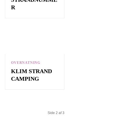
R
OVERNATNING
KLIM STRAND
CAMPING
Side 2 af 3