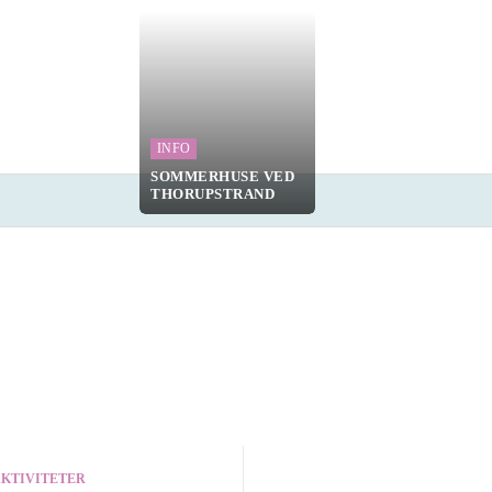
INFO
SOMMERHUSE VED
THORUPSTRAND
NDEL OG INDKØB
MERE
MORE
AKTIVITETER