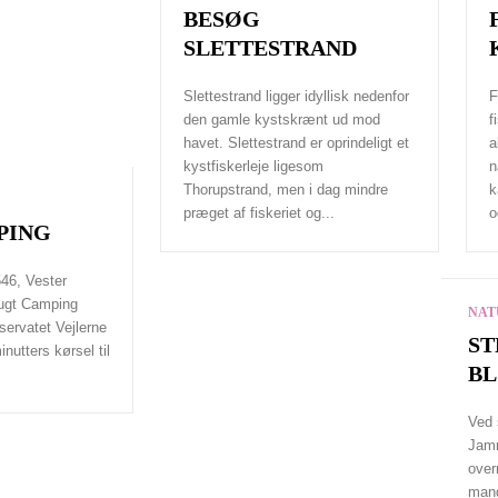
BESØG
SLETTESTRAND
Slettestrand ligger idyllisk nedenfor
F
den gamle kystskrænt ud mod
f
havet. Slettestrand er oprindeligt et
a
kystfiskerleje ligesom
n
Thorupstrand, men i dag mindre
k
præget af fiskeriet og...
o
PING
46, Vester
bugt Camping
NAT
eservatet Vejlerne
ST
nutters kørsel til
BL
Ved 
Jamm
over
mang