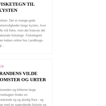
FISKETEGN TIL
KYSTEN
iskeri. Der er mange gode
iskemuligheder langs kysten, hvor
lle må fiske, men der kræves det
ationale fisketegn. Fisketegnet
an købes online hos Landbrugs-
g...
UR
RANDENS VILDE
OMSTER OG URTER
stranden og klitterne langs
erbugten findes en
raskende rig og alsidig flora - og
e med en spændende historie og